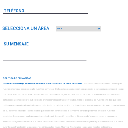
SELECCIONA UN ÁREA
POLÍTICA DE PRIVACIDAD
Información en cumplimiento de la normativa de protección de datos personales
. Sus datos personales serán usados para
nuestra relación y poder prestarle nuestros servicios. Dichos datos son necesarios para poder relacionarnos con usted, lo que
nos permite el uso de su información personal dentro de la legalidad. Asimismo, también pueden ser usados para otras
actividades, como enviarle publicidad o promocionar nuestras actividades. Sólo el personal de nuestra entidad que esté
debidamente autorizado podrá tener conocimiento de la información que le pedimos. Asimismo, podrán tener conocimiento
de su información aquellas entidades que necesiten tener acceso a la misma para que podamos prestarle nuestros
servicios. Igualmente, tendrán conocimiento de su información aquellas entidades públicas o privadas a las cuales
estemos obligados a facilitar sus datos personales con motivo del cumplimiento de alguna ley. Conservaremos sus datos
durante nuestra relación y mientras nos obliguen las leyes. Una vez finalizados los plazos legales aplicables,