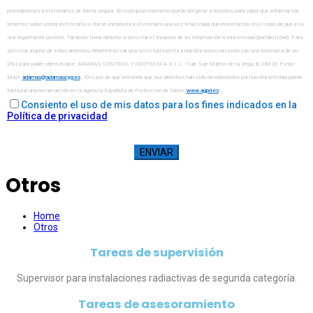
procederemos a eliminarlos de forma segura. En cualquier momento puede dirigirse a nosotros para saber qué información
tenemos sobre usted, rectificarla si fuese incorrecta y eliminarla una vez finalizada nuestra relación, en el caso de que ello
sea legalmente posible. También tiene derecho a solicitar el traspaso de su información a otra entidad (portabilidad). Para
solicitar alguno de estos derechos, deberá realizar una solicitud escrita a nuestra dirección, junto con una fotocopia de su
DNI, para poder identificarle: ADAMAS CONTROL Y GEOTECNIA S.L.L - Carr. San Martín de la Vega, 8, 28320 Pinto -
Mail:
. En caso de que entienda que sus derechos han sido desatendidos por nuestra entidad, puede
formular una reclamación en la Agencia Española de Protección de Datos (
www.agpd.es
).
Consiento el uso de mis datos para los fines indicados en la
Política de privacidad
Otros
Home
Otros
Tareas de supervisión
Supervisor para instalaciones radiactivas de segunda categoría.
Tareas de asesoramiento