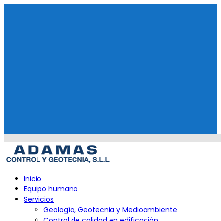
Skip
to
content
Primary
Inicio
Menu
Equipo humano
Servicios
Geología, Geotecnia y Medioambiente
Control de calidad en edificación