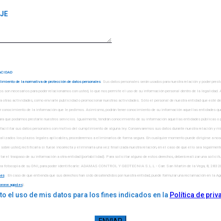
ACIDAD
imiento de la normativa de protección de datos personales
. Sus datos personales serán usados para nuestra relación y poder prest
os son necesarios para poder relacionarnos con usted, lo que nos permite el uso de su información personal dentro de la legalidad
a otras actividades, como enviarle publicidad o promocionar nuestras actividades. Sólo el personal de nuestra entidad que esté 
er conocimiento de la información que le pedimos. Asimismo, podrán tener conocimiento de su información aquellas entidades qu
ra que podamos prestarle nuestros servicios. Igualmente, tendrán conocimiento de su información aquellas entidades públicas o p
facilitar sus datos personales con motivo del cumplimiento de alguna ley. Conservaremos sus datos durante nuestra relación y m
nalizados los plazos legales aplicables, procederemos a eliminarlos de forma segura. En cualquier momento puede dirigirse a noso
obre usted, rectificarla si fuese incorrecta y eliminarla una vez finalizada nuestra relación, en el caso de que ello sea legalmen
tar el traspaso de su información a otra entidad (portabilidad). Para solicitar alguno de estos derechos, deberá realizar una solicitu
 una fotocopia de su DNI, para poder identificarle: ADAMAS CONTROL Y GEOTECNIA S.L.L - Carr. San Martín de la Vega, 8, 2832
. En caso de que entienda que sus derechos han sido desatendidos por nuestra entidad, puede formular una reclamación en la A
www.agpd.es
).
o el uso de mis datos para los fines indicados en la
Política de pri