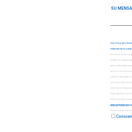
POLÍTICA DE PRIV
Información en cumpl
servicios. Dichos dat
pueden ser usados par
autorizado podrá ten
acceso a la misma pa
estemos obligados a 
las leyes. Una vez fi
información tenemos s
tiene derecho a solici
dirección, junto con
Protección de Datos (
Consient