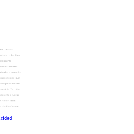
arle nuestros
. Asimismo, también
debidamente
e necesiten tener
rivadas a las cuales
ientras nos obliguen
tros para saber qué
te posible. También
d escrita a nuestra
0 Pinto - Mail:
gencia Española de
vacidad