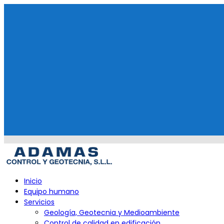
Skip
to
content
Primary
Inicio
Menu
Equipo humano
Servicios
Geología, Geotecnia y Medioambiente
Control de calidad en edificación