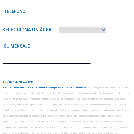
SELECCIONA UN ÁREA
POLÍTICA DE PRIVACIDAD
Información en cumplimiento de la normativa de protección de datos personales
. Sus datos personales serán usados para
nuestra relación y poder prestarle nuestros servicios. Dichos datos son necesarios para poder relacionarnos con usted, lo que
nos permite el uso de su información personal dentro de la legalidad. Asimismo, también pueden ser usados para otras
actividades, como enviarle publicidad o promocionar nuestras actividades. Sólo el personal de nuestra entidad que esté
debidamente autorizado podrá tener conocimiento de la información que le pedimos. Asimismo, podrán tener conocimiento
de su información aquellas entidades que necesiten tener acceso a la misma para que podamos prestarle nuestros
servicios. Igualmente, tendrán conocimiento de su información aquellas entidades públicas o privadas a las cuales
estemos obligados a facilitar sus datos personales con motivo del cumplimiento de alguna ley. Conservaremos sus datos
durante nuestra relación y mientras nos obliguen las leyes. Una vez finalizados los plazos legales aplicables,