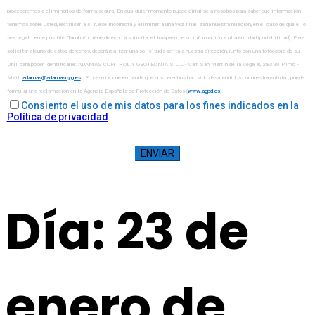
procederemos a eliminarlos de forma segura. En cualquier momento puede dirigirse a nosotros para saber qué información
tenemos sobre usted, rectificarla si fuese incorrecta y eliminarla una vez finalizada nuestra relación, en el caso de que ello
sea legalmente posible. También tiene derecho a solicitar el traspaso de su información a otra entidad (portabilidad). Para
solicitar alguno de estos derechos, deberá realizar una solicitud escrita a nuestra dirección, junto con una fotocopia de su
DNI, para poder identificarle: ADAMAS CONTROL Y GEOTECNIA S.L.L - Carr. San Martín de la Vega, 8, 28320 Pinto -
Mail:
. En caso de que entienda que sus derechos han sido desatendidos por nuestra entidad, puede
formular una reclamación en la Agencia Española de Protección de Datos (
www.agpd.es
).
Consiento el uso de mis datos para los fines indicados en la
Política de privacidad
Día:
23 de
enero de