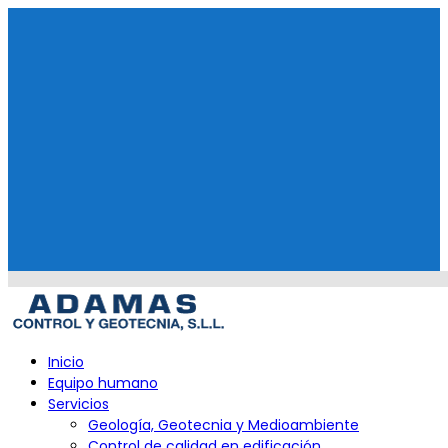
Skip
to
content
Primary
Inicio
Menu
Equipo humano
Servicios
Geología, Geotecnia y Medioambiente
Control de calidad en edificación