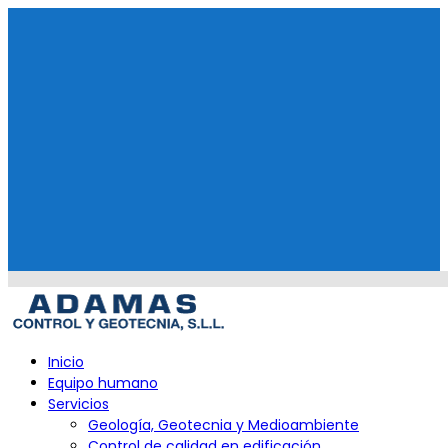
Skip
to
content
Primary
Inicio
Menu
Equipo humano
Servicios
Geología, Geotecnia y Medioambiente
Control de calidad en edificación