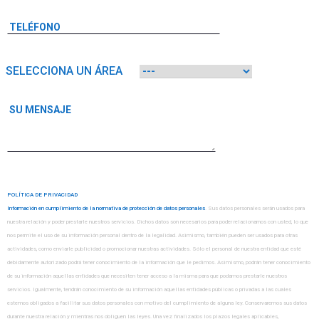
SELECCIONA UN ÁREA
POLÍTICA DE PRIVACIDAD
Información en cumplimiento de la normativa de protección de datos personales
. Sus datos personales serán usados para
nuestra relación y poder prestarle nuestros servicios. Dichos datos son necesarios para poder relacionarnos con usted, lo que
nos permite el uso de su información personal dentro de la legalidad. Asimismo, también pueden ser usados para otras
actividades, como enviarle publicidad o promocionar nuestras actividades. Sólo el personal de nuestra entidad que esté
debidamente autorizado podrá tener conocimiento de la información que le pedimos. Asimismo, podrán tener conocimiento
de su información aquellas entidades que necesiten tener acceso a la misma para que podamos prestarle nuestros
servicios. Igualmente, tendrán conocimiento de su información aquellas entidades públicas o privadas a las cuales
estemos obligados a facilitar sus datos personales con motivo del cumplimiento de alguna ley. Conservaremos sus datos
durante nuestra relación y mientras nos obliguen las leyes. Una vez finalizados los plazos legales aplicables,