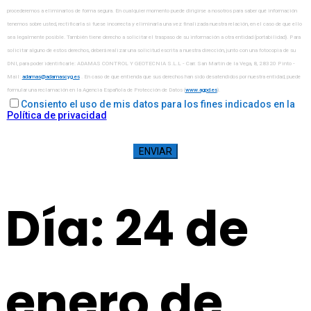
procederemos a eliminarlos de forma segura. En cualquier momento puede dirigirse a nosotros para saber qué información
tenemos sobre usted, rectificarla si fuese incorrecta y eliminarla una vez finalizada nuestra relación, en el caso de que ello
sea legalmente posible. También tiene derecho a solicitar el traspaso de su información a otra entidad (portabilidad). Para
solicitar alguno de estos derechos, deberá realizar una solicitud escrita a nuestra dirección, junto con una fotocopia de su
DNI, para poder identificarle: ADAMAS CONTROL Y GEOTECNIA S.L.L - Carr. San Martín de la Vega, 8, 28320 Pinto -
Mail:
. En caso de que entienda que sus derechos han sido desatendidos por nuestra entidad, puede
formular una reclamación en la Agencia Española de Protección de Datos (
www.agpd.es
).
Consiento el uso de mis datos para los fines indicados en la
Política de privacidad
Día:
24 de
enero de